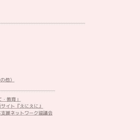
その他）
て・教育」
所サイト『えにえに』
ち支援ネットワーク協議会