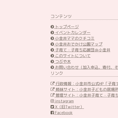
コンテンツ
トップページ
イベントカレンダー
小金井ママのクチコミ
小金井おでかけ公園マップ
子育て・子育ち応援団＠小金井
このサイトについて
つぶや木
お問い合わせ（加入申込、寄付、
リンク
行政情報：小金井市公式HP「子育
姉妹サイト：小金井子どもの居場
管理サイト：小金井子育て・子育
instagram
X（旧Twitter）
Facebook