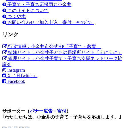
子育て・子育ち応援団＠小金井
このサイトについて
つぶや木
お問い合わせ（加入申込、寄付、その他）
リンク
行政情報：小金井市公式HP「子育て・教育」
姉妹サイト：小金井子どもの居場所サイト『えにえに』
管理サイト：小金井子育て・子育ち支援ネットワーク協
議会
instagram
X（旧Twitter）
Facebook
サポーター（
バナー広告
・
寄付
）
｢わたしたちは、小金井の子育て・子育ちを応援します。｣