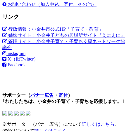
お問い合わせ（加入申込、寄付、その他）
リンク
行政情報：小金井市公式HP「子育て・教育」
姉妹サイト：小金井子どもの居場所サイト『えにえに』
管理サイト：小金井子育て・子育ち支援ネットワーク協
議会
instagram
X（旧Twitter）
Facebook
サポーター（
バナー広告
・
寄付
）
｢わたしたちは、小金井の子育て・子育ちを応援します。｣
※サポーター（バナー広告）について
詳しくはこちら
。
※寄付について
詳しくはこちら
。