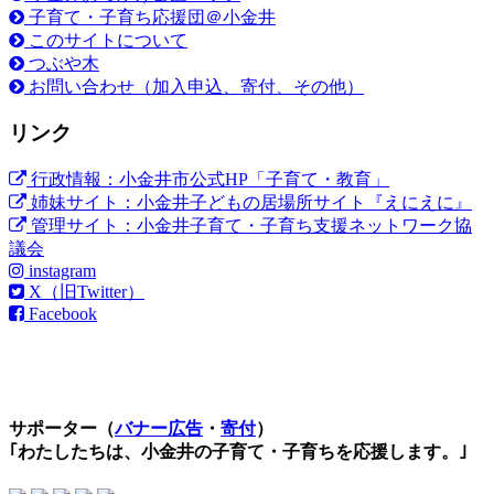
子育て・子育ち応援団＠小金井
このサイトについて
つぶや木
お問い合わせ（加入申込、寄付、その他）
リンク
行政情報：小金井市公式HP「子育て・教育」
姉妹サイト：小金井子どもの居場所サイト『えにえに』
管理サイト：小金井子育て・子育ち支援ネットワーク協
議会
instagram
X（旧Twitter）
Facebook
サポーター（
バナー広告
・
寄付
）
｢わたしたちは、小金井の子育て・子育ちを応援します。｣