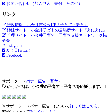
お問い合わせ（加入申込、寄付、その他）
リンク
行政情報：小金井市公式HP「子育て・教育」
姉妹サイト：小金井子どもの居場所サイト『えにえに』
管理サイト：小金井子育て・子育ち支援ネットワーク協
議会
instagram
X（旧Twitter）
Facebook
サポーター（
バナー広告
・
寄付
）
｢わたしたちは、小金井の子育て・子育ちを応援します。｣
※サポーター（バナー広告）について
詳しくはこちら
。
※寄付について
詳しくはこちら
。