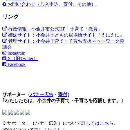
お問い合わせ（加入申込、寄付、その他）
リンク
行政情報：小金井市公式HP「子育て・教育」
姉妹サイト：小金井子どもの居場所サイト『えにえに』
管理サイト：小金井子育て・子育ち支援ネットワーク協
議会
instagram
X（旧Twitter）
Facebook
サポーター（
バナー広告
・
寄付
）
｢わたしたちは、小金井の子育て・子育ちを応援します。｣
※サポーター（バナー広告）について
詳しくはこちら
。
※寄付について
詳しくはこちら
。