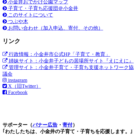
小金井おでかけ公園マップ
子育て・子育ち応援団＠小金井
このサイトについて
つぶや木
お問い合わせ（加入申込、寄付、その他）
リンク
行政情報：小金井市公式HP「子育て・教育」
姉妹サイト：小金井子どもの居場所サイト『えにえに』
管理サイト：小金井子育て・子育ち支援ネットワーク協
議会
instagram
X（旧Twitter）
Facebook
サポーター（
バナー広告
・
寄付
）
｢わたしたちは、小金井の子育て・子育ちを応援します。｣