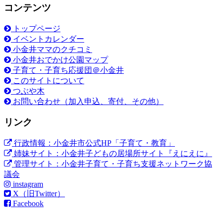
コンテンツ
トップページ
イベントカレンダー
小金井ママのクチコミ
小金井おでかけ公園マップ
子育て・子育ち応援団＠小金井
このサイトについて
つぶや木
お問い合わせ（加入申込、寄付、その他）
リンク
行政情報：小金井市公式HP「子育て・教育」
姉妹サイト：小金井子どもの居場所サイト『えにえに』
管理サイト：小金井子育て・子育ち支援ネットワーク協
議会
instagram
X（旧Twitter）
Facebook