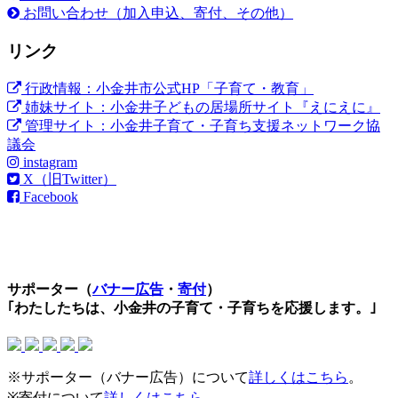
お問い合わせ（加入申込、寄付、その他）
リンク
行政情報：小金井市公式HP「子育て・教育」
姉妹サイト：小金井子どもの居場所サイト『えにえに』
管理サイト：小金井子育て・子育ち支援ネットワーク協
議会
instagram
X（旧Twitter）
Facebook
サポーター（
バナー広告
・
寄付
）
｢わたしたちは、小金井の子育て・子育ちを応援します。｣
※サポーター（バナー広告）について
詳しくはこちら
。
※寄付について
詳しくはこちら
。