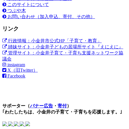
このサイトについて
つぶや木
お問い合わせ（加入申込、寄付、その他）
リンク
行政情報：小金井市公式HP「子育て・教育」
姉妹サイト：小金井子どもの居場所サイト『えにえに』
管理サイト：小金井子育て・子育ち支援ネットワーク協
議会
instagram
X（旧Twitter）
Facebook
サポーター（
バナー広告
・
寄付
）
｢わたしたちは、小金井の子育て・子育ちを応援します。｣