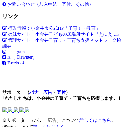
お問い合わせ（加入申込、寄付、その他）
リンク
行政情報：小金井市公式HP「子育て・教育」
姉妹サイト：小金井子どもの居場所サイト『えにえに』
管理サイト：小金井子育て・子育ち支援ネットワーク協
議会
instagram
X（旧Twitter）
Facebook
サポーター（
バナー広告
・
寄付
）
｢わたしたちは、小金井の子育て・子育ちを応援します。｣
※サポーター（バナー広告）について
詳しくはこちら
。
※寄付について
詳しくはこちら
。