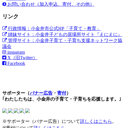
お問い合わせ（加入申込、寄付、その他）
リンク
行政情報：小金井市公式HP「子育て・教育」
姉妹サイト：小金井子どもの居場所サイト『えにえに』
管理サイト：小金井子育て・子育ち支援ネットワーク協
議会
instagram
X（旧Twitter）
Facebook
サポーター（
バナー広告
・
寄付
）
｢わたしたちは、小金井の子育て・子育ちを応援します。｣
※サポーター（バナー広告）について
詳しくはこちら
。
※寄付について
詳しくはこちら
。