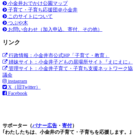
小金井おでかけ公園マップ
子育て・子育ち応援団＠小金井
このサイトについて
つぶや木
お問い合わせ（加入申込、寄付、その他）
リンク
行政情報：小金井市公式HP「子育て・教育」
姉妹サイト：小金井子どもの居場所サイト『えにえに』
管理サイト：小金井子育て・子育ち支援ネットワーク協
議会
instagram
X（旧Twitter）
Facebook
サポーター（
バナー広告
・
寄付
）
｢わたしたちは、小金井の子育て・子育ちを応援します。｣