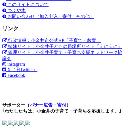
このサイトについて
つぶや木
お問い合わせ（加入申込、寄付、その他）
リンク
行政情報：小金井市公式HP「子育て・教育」
姉妹サイト：小金井子どもの居場所サイト『えにえに』
管理サイト：小金井子育て・子育ち支援ネットワーク協
議会
instagram
X（旧Twitter）
Facebook
サポーター（
バナー広告
・
寄付
）
｢わたしたちは、小金井の子育て・子育ちを応援します。｣