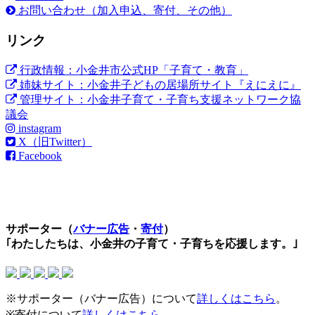
お問い合わせ（加入申込、寄付、その他）
リンク
行政情報：小金井市公式HP「子育て・教育」
姉妹サイト：小金井子どもの居場所サイト『えにえに』
管理サイト：小金井子育て・子育ち支援ネットワーク協
議会
instagram
X（旧Twitter）
Facebook
サポーター（
バナー広告
・
寄付
）
｢わたしたちは、小金井の子育て・子育ちを応援します。｣
※サポーター（バナー広告）について
詳しくはこちら
。
※寄付について
詳しくはこちら
。