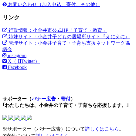
お問い合わせ（加入申込、寄付、その他）
リンク
行政情報：小金井市公式HP「子育て・教育」
姉妹サイト：小金井子どもの居場所サイト『えにえに』
管理サイト：小金井子育て・子育ち支援ネットワーク協
議会
instagram
X（旧Twitter）
Facebook
サポーター（
バナー広告
・
寄付
）
｢わたしたちは、小金井の子育て・子育ちを応援します。｣
※サポーター（バナー広告）について
詳しくはこちら
。
※寄付について
詳しくはこちら
。